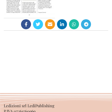
Ledizioni srl LediPublishing
P.IVA 07361560969