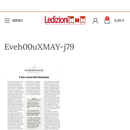
0
MENU
0,00
€
Eveh00uXMAY-j79