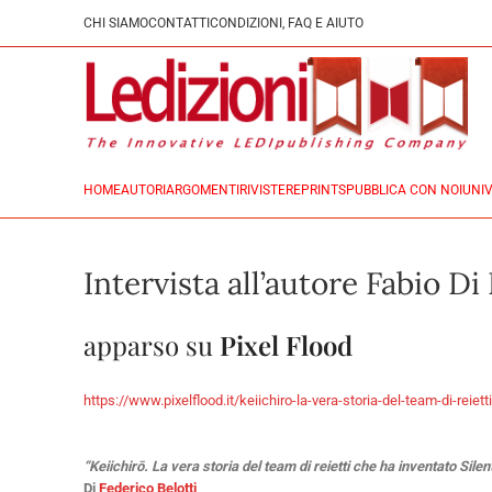
CHI SIAMO
CONTATTI
CONDIZIONI, FAQ E AIUTO
HOME
AUTORI
ARGOMENTI
RIVISTE
REPRINTS
PUBBLICA CON NOI
UNIV
Intervista all’autore Fabio Di 
apparso su
Pixel Flood
https://www.pixelflood.it/keiichiro-la-vera-storia-del-team-di-reietti
“K
eiichirō. La vera storia del team di reietti che ha inventato Silent
Di
Federico Belotti