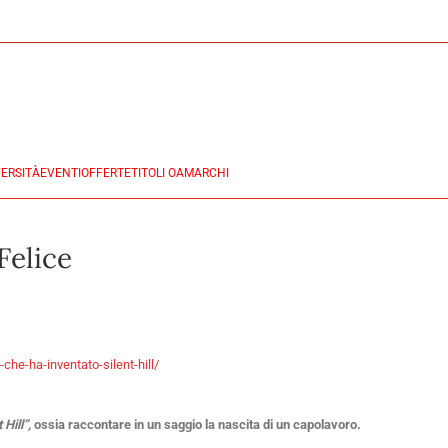
ERSITÀ
EVENTI
OFFERTE
TITOLI OA
MARCHI
Felice
-che-ha-inventato-silent-hill/
 Hill”,
ossia raccontare in un saggio la nascita di un capolavoro.