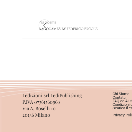
Più recente
DAGOGAMES BY FEDERICO ERCOLE
Chi Siamo
Ledizioni srl LediPublishing
Contatti
P.IVA 07361560969
FAQ ed Aiut
Condizioni 
Via A. Boselli 10
Scarica il c
20136 Milano
Privacy Pol