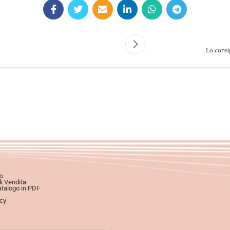
Lo consi
o
di Vendita
atalogo in PDF
icy