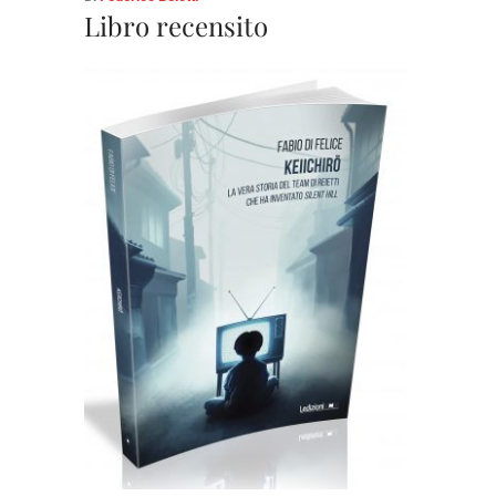
Libro recensito
Cartaceo
eBook in ePub
6,99
€
16,90
€
Scegli