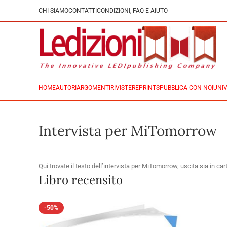
CHI SIAMO
CONTATTI
CONDIZIONI, FAQ E AIUTO
HOME
AUTORI
ARGOMENTI
RIVISTE
REPRINTS
PUBBLICA CON NOI
UNIV
Intervista per MiTomorrow
Qui trovate il testo dell’intervista per MiTomorrow, uscita sia in ca
Libro recensito
-50%