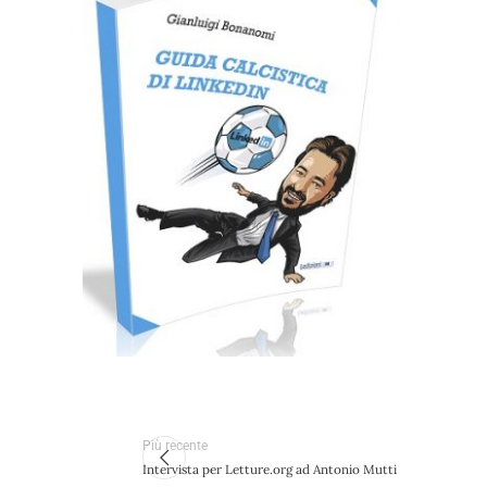
Cartaceo
eBook in ePub
6,99
€
9,00
€
Scegli
Più recente
Intervista per Letture.org ad Antonio Mutti