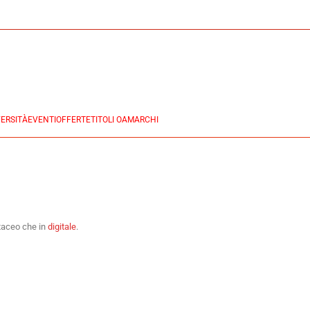
ERSITÀ
EVENTI
OFFERTE
TITOLI OA
MARCHI
rtaceo che in
digitale
.