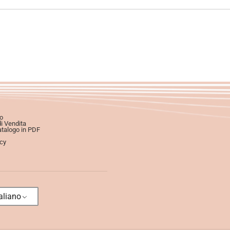
o
di Vendita
atalogo in PDF
icy
aliano