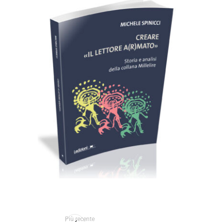
Cartaceo
eBook in ePub
11,99
€
24,00
€
Scegli
Più recente