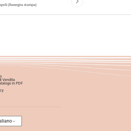
Napoli (Rassegna stampa)
o
di Vendita
atalogo in PDF
icy
aliano