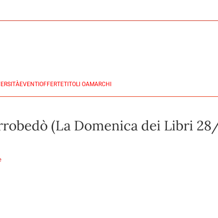
ERSITÀ
EVENTI
OFFERTE
TITOLI OA
MARCHI
errobedò (La Domenica dei Libri 2
e