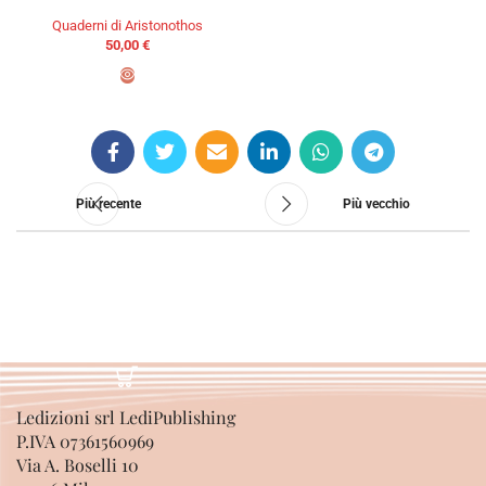
Quaderni di Aristonothos
50,00
€
AGGIUNGI AL CARRELLO
Più recente
Più vecchio
Ledizioni srl LediPublishing
P.IVA 07361560969
Via A. Boselli 10