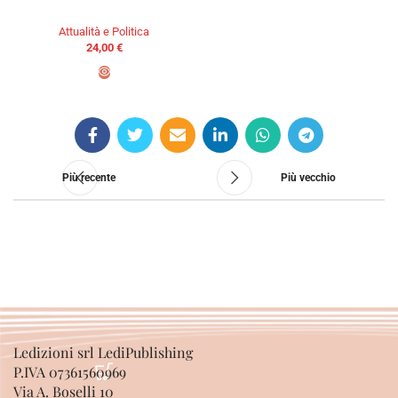
Attualità e Politica
24,00
€
AGGIUNGI AL CARRELLO
Più recente
Più vecchio
Ledizioni srl LediPublishing
P.IVA 07361560969
Via A. Boselli 10