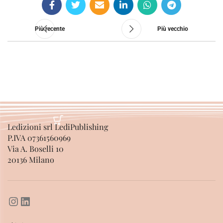
Più recente
Più vecchio
Ledizioni srl LediPublishing
P.IVA 07361560969
Via A. Boselli 10
20136 Milano