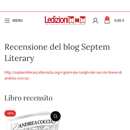
0
MENU
0,00
€
Recensione del blog Septem
Literary
http://septemliterary.altervista.org/i-giorni-piu-lunghi-del-secolo-breve-di-
andrea-coccia/
Libro recensito
-41%