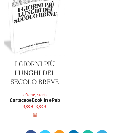
I GIORNI PIÙ
LUNGHI DEL
SECOLO BREVE
Offerte
,
Storia
Cartaceo
eBook in ePub
4,99
€
-
9,90
€
SCEGLI