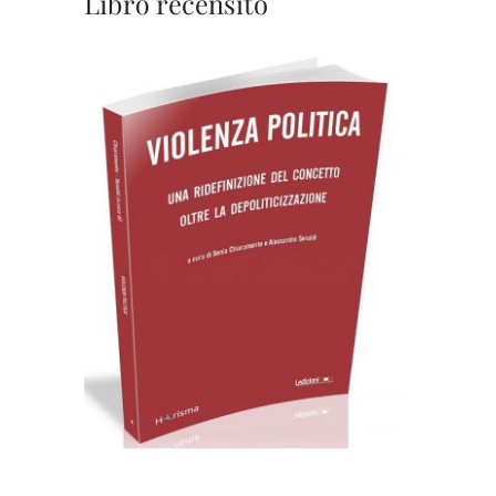
Libro recensito
Cartaceo
eBook in ePub
8,99
€
18,00
€
Scegli