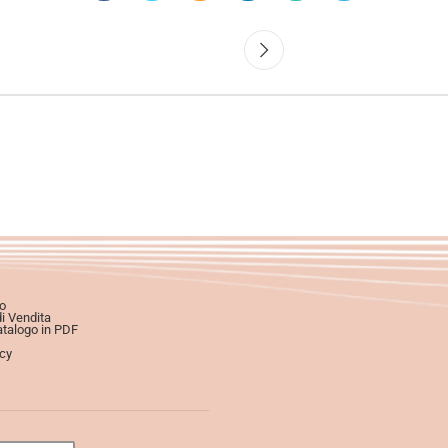
o
di Vendita
atalogo in PDF
icy