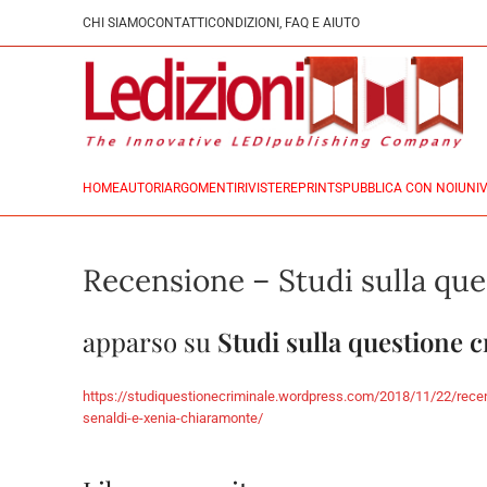
CHI SIAMO
CONTATTI
CONDIZIONI, FAQ E AIUTO
HOME
AUTORI
ARGOMENTI
RIVISTE
REPRINTS
PUBBLICA CON NOI
UNIV
Recensione – Studi sulla que
apparso su
Studi sulla questione 
https://studiquestionecriminale.wordpress.com/2018/11/22/recensi
senaldi-e-xenia-chiaramonte/