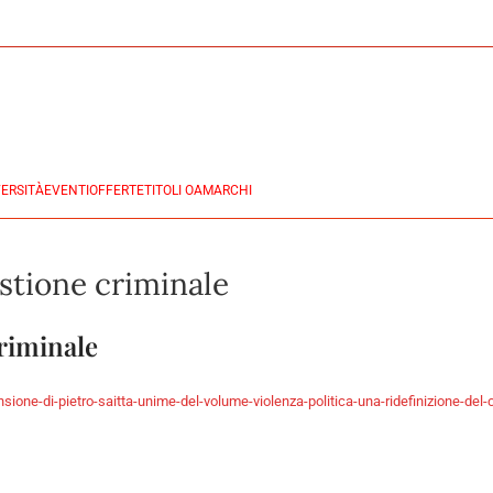
ERSITÀ
EVENTI
OFFERTE
TITOLI OA
MARCHI
stione criminale
criminale
one-di-pietro-saitta-unime-del-volume-violenza-politica-una-ridefinizione-del-c