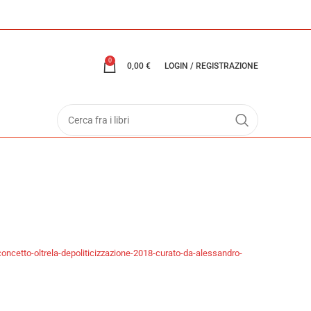
0
0,00
€
LOGIN / REGISTRAZIONE
oncetto-oltrela-depoliticizzazione-2018-curato-da-alessandro-