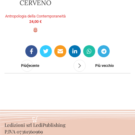
CERVENO
Antropologia della Contemporaneità
24,00
€
AGGIUNGI AL CARRELLO
Più recente
Più vecchio
Ledizioni srl LediPublishing
P.IVA 07361560969