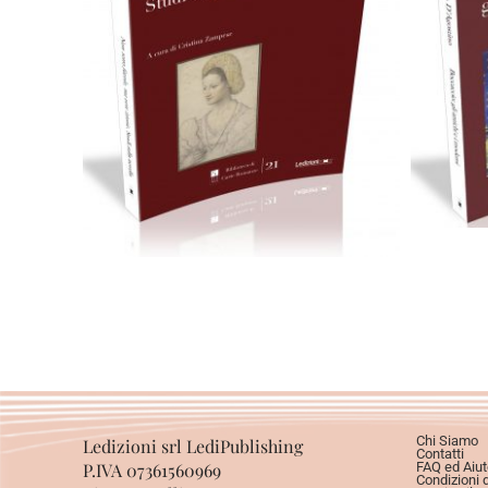
Cartaceo
eBook in PDF
0,00
€
28,00
€
Scegli
Chi Siamo
Ledizioni srl LediPublishing
Contatti
P.IVA 07361560969
FAQ ed Aiut
Condizioni 