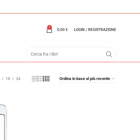
0
0,00
€
LOGIN / REGISTRAZIONE
18
24