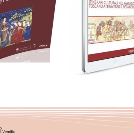
Cartaceo
eBook in PDF
eBook in ePub
eBook in
0,00
€
28,00
€
0,00
€
Scegli
Scegli
o
di Vendita