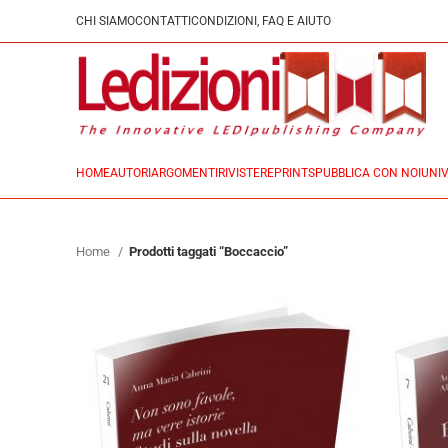
CHI SIAMO
CONTATTI
CONDIZIONI, FAQ E AIUTO
HOME
AUTORI
ARGOMENTI
RIVISTE
REPRINTS
PUBBLICA CON NOI
UNIV
Home
Prodotti taggati “Boccaccio”