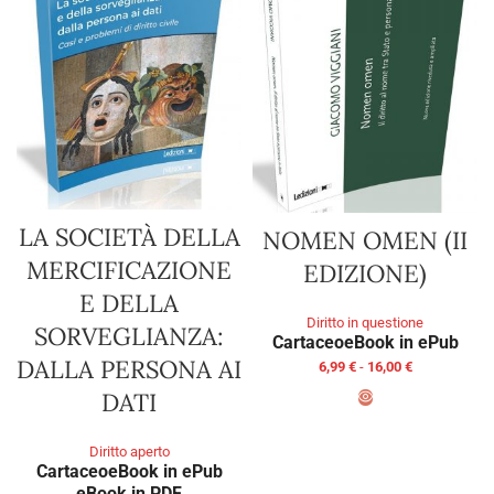
LA SOCIETÀ DELLA
NOMEN OMEN (II
MERCIFICAZIONE
EDIZIONE)
E DELLA
Diritto in questione
SORVEGLIANZA:
Cartaceo
eBook in ePub
DALLA PERSONA AI
6,99
€
-
16,00
€
DATI
SCEGLI
Diritto aperto
Cartaceo
eBook in ePub
eBook in PDF