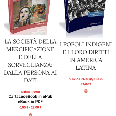
LA SOCIETÀ DELLA
I POPOLI INDIGENI
MERCIFICAZIONE
E I LORO DIRITTI
E DELLA
IN AMERICA
SORVEGLIANZA:
LATINA
DALLA PERSONA AI
DATI
Milano University Press
36,00
€
Diritto aperto
Cartaceo
eBook in ePub
AGGIUNGI AL CARRELLO
eBook in PDF
0,00
€
-
22,00
€