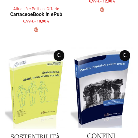
6,99
€
-
12,90
€
Attualità e Politica
,
Offerte
Cartaceo
eBook in ePub
SCEGLI
6,99
€
-
10,90
€
SCEGLI
CONFINI,
SOSTENIBILITÀ,