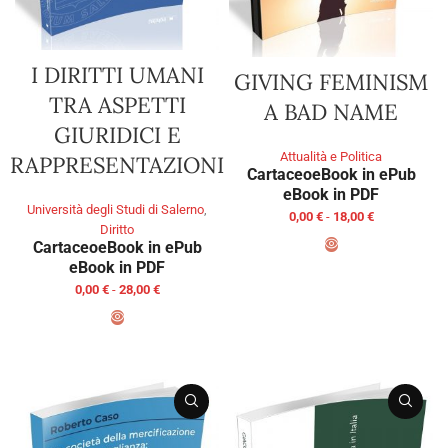
I DIRITTI UMANI
GIVING FEMINISM
TRA ASPETTI
A BAD NAME
GIURIDICI E
Attualità e Politica
RAPPRESENTAZIONI
Cartaceo
eBook in ePub
eBook in PDF
Università degli Studi di Salerno
,
0,00
€
-
18,00
€
Diritto
Cartaceo
eBook in ePub
eBook in PDF
SCEGLI
0,00
€
-
28,00
€
SCEGLI