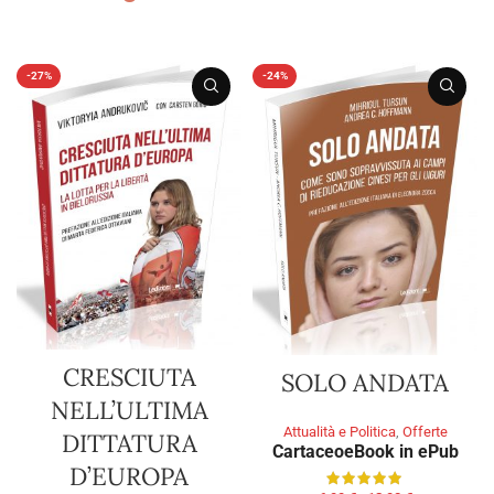
SCEGLI
-27%
-24%
CRESCIUTA
SOLO ANDATA
NELL’ULTIMA
Attualità e Politica
,
Offerte
DITTATURA
Cartaceo
eBook in ePub
D’EUROPA