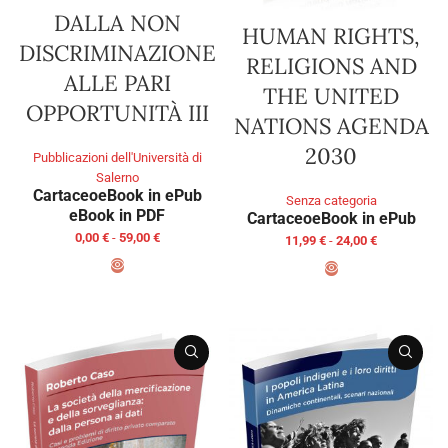
DALLA NON
HUMAN RIGHTS,
DISCRIMINAZIONE
RELIGIONS AND
ALLE PARI
THE UNITED
OPPORTUNITÀ III
NATIONS AGENDA
2030
Pubblicazioni dell'Università di
Salerno
Cartaceo
eBook in ePub
Senza categoria
eBook in PDF
Cartaceo
eBook in ePub
0,00
€
-
59,00
€
11,99
€
-
24,00
€
SCEGLI
SCEGLI