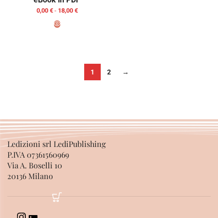
0,00
€
-
18,00
€
SCEGLI
1
2
→
Ledizioni srl LediPublishing
P.IVA 07361560969
Via A. Boselli 10
20136 Milano