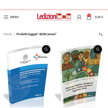
0
MENU
0,00
€
Home
Prodotti taggati “diritti umani”