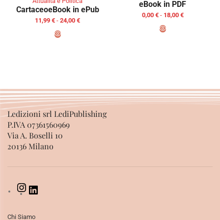
Attualità e Politica
eBook in PDF
Cartaceo
eBook in ePub
0,00
€
-
18,00
€
11,99
€
-
24,00
€
SCEGLI
SCEGLI
Ledizioni srl LediPublishing
P.IVA 07361560969
Via A. Boselli 10
20136 Milano
Chi Siamo