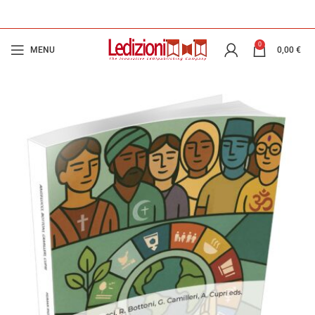
0
MENU
0,00
€