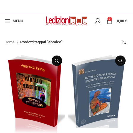
0
MENU
0,00
€
Home
Prodotti taggati “ebraico”