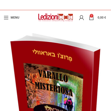
0
MENU
0,00
€