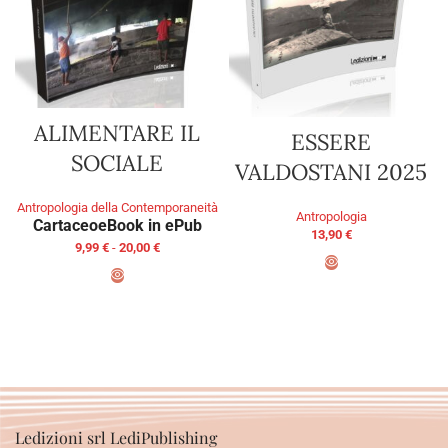
ALIMENTARE IL
ESSERE
SOCIALE
VALDOSTANI 2025
Antropologia della Contemporaneità
Antropologia
Cartaceo
eBook in ePub
13,90
€
9,99
€
-
20,00
€
AGGIUNGI AL CARRELLO
SCEGLI
Ledizioni srl LediPublishing