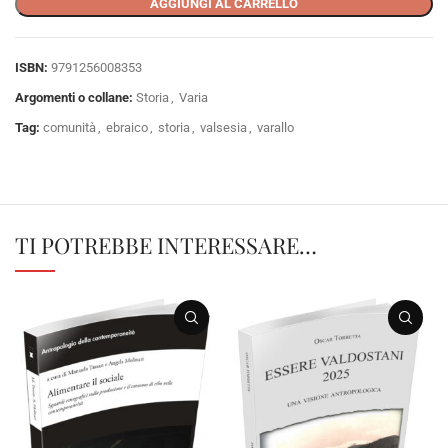
AGGIUNGI AL CARRELLO
ISBN:
9791256008353
Argomenti o collane:
Storia
,
Varia
Tag:
comunità
,
ebraico
,
storia
,
valsesia
,
varallo
TI POTREBBE INTERESSARE…