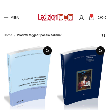
0
MENU
0,00
€
Home
Prodotti taggati “poesia italiana”