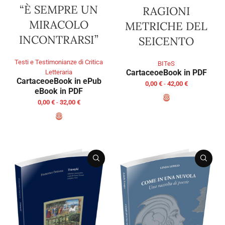
“È SEMPRE UN
RAGIONI
MIRACOLO
METRICHE DEL
INCONTRARSI”
SEICENTO
Testi e Testimonianze di Critica
BITeS
Cartaceo
eBook in PDF
Letteraria
Cartaceo
eBook in ePub
0,00
€
-
42,00
€
eBook in PDF
0,00
€
-
32,00
€
SCEGLI
SCEGLI