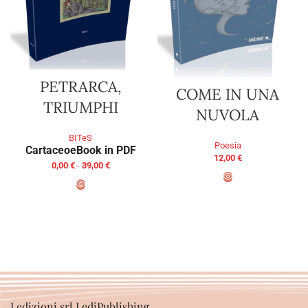
PETRARCA,
COME IN UNA
TRIUMPHI
NUVOLA
BITeS
Poesia
Cartaceo
eBook in PDF
12,00
€
0,00
€
-
39,00
€
AGGIUNGI AL CARRELLO
SCEGLI
Ledizioni srl LediPublishing