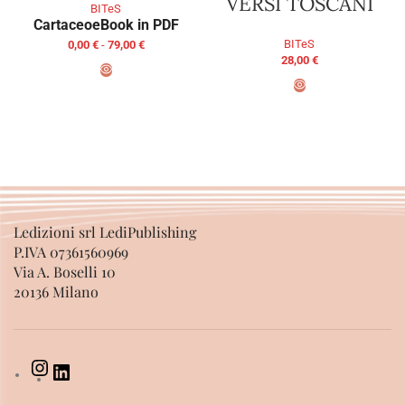
VERSI TOSCANI
BITeS
Cartaceo
eBook in PDF
BITeS
0,00
€
-
79,00
€
28,00
€
SCEGLI
AGGIUNGI AL CARRELLO
Ledizioni srl LediPublishing
P.IVA 07361560969
Via A. Boselli 10
20136 Milano