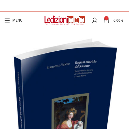
0
MENU
0,00
€