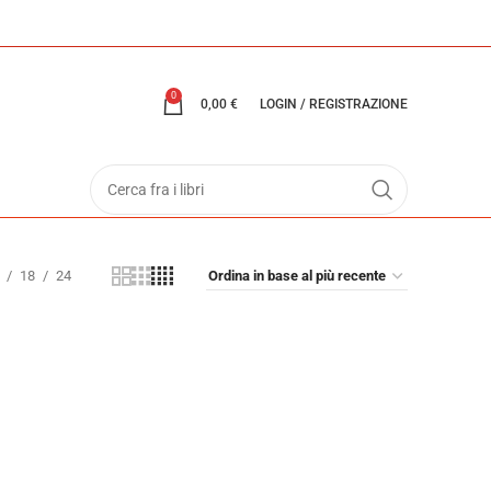
0
0,00
€
LOGIN / REGISTRAZIONE
18
24