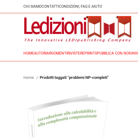
CHI SIAMO
CONTATTI
CONDIZIONI, FAQ E AIUTO
HOME
AUTORI
ARGOMENTI
RIVISTE
REPRINTS
PUBBLICA CON NOI
UNIV
Home
Prodotti taggati “problemi NP-completi”