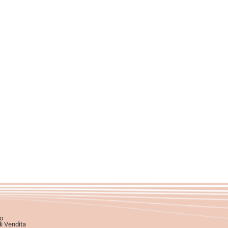
o
di Vendita