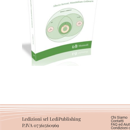
18,00
€
Aggiungi al carrello
Chi Siamo
Ledizioni srl LediPublishing
Contatti
P.IVA 07361560969
FAQ ed Aiut
Condizioni 