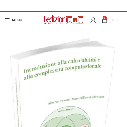
0
MENU
0,00
€