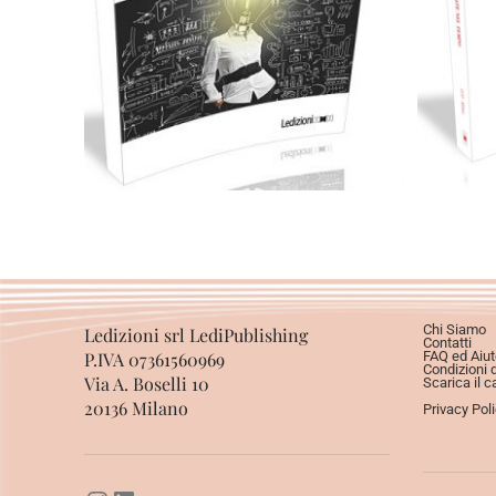
Cartaceo
eBook in ePub
eBook in PDF
0,00
€
14,00
€
Scegli
Chi Siamo
Ledizioni srl LediPublishing
Contatti
P.IVA 07361560969
FAQ ed Aiut
Condizioni 
Via A. Boselli 10
Scarica il c
20136 Milano
Privacy Pol