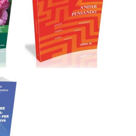
Cartaceo
eBook in ePub
6,99
€
14,90
€
Scegli