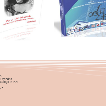
0,00
€
6,99
€
16,00
€
Aggiungi al carrello
Scegli
o
di Vendita
atalogo in PDF
icy