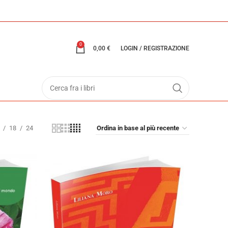
0
0,00
€
LOGIN / REGISTRAZIONE
18
24