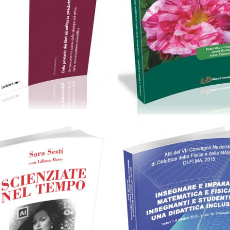
24,00
€
artaceo
eBook in ePub
eBook in PDF
Aggiungi al carrello
0,00
€
24,00
€
Scegli
artaceo
eBook in ePub