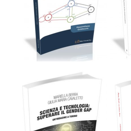
C
24,00
€
Aggiungi al carrello
C