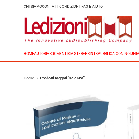
CHI SIAMO
CONTATTI
CONDIZIONI, FAQ E AIUTO
HOME
AUTORI
ARGOMENTI
RIVISTE
REPRINTS
PUBBLICA CON NOI
UNIV
Home
Prodotti taggati “scienza”