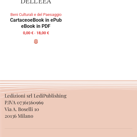
DELL’EEA
Beni Culturali e del Paesaggio
Cartaceo
eBook in ePub
eBook in PDF
0,00
€
-
18,00
€
SCEGLI
Ledizioni srl LediPublishing
P.IVA 07361560969
Via A. Boselli 10
20136 Milano