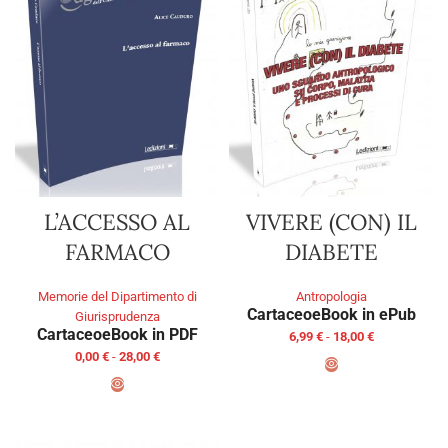
L’ACCESSO AL
VIVERE (CON) IL
FARMACO
DIABETE
Memorie del Dipartimento di
Antropologia
Cartaceo
eBook in ePub
Giurisprudenza
Cartaceo
eBook in PDF
6,99
€
-
18,00
€
0,00
€
-
28,00
€
SCEGLI
SCEGLI