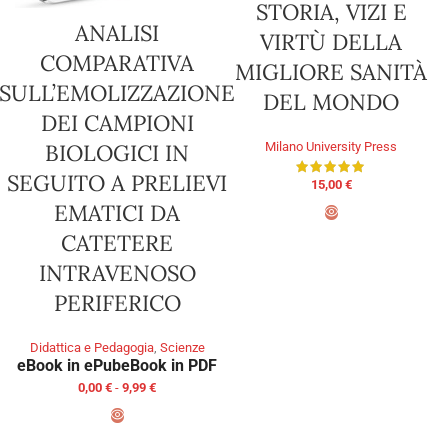
STORIA, VIZI E
ANALISI
VIRTÙ DELLA
COMPARATIVA
MIGLIORE SANITÀ
SULL’EMOLIZZAZIONE
DEL MONDO
DEI CAMPIONI
Milano University Press
BIOLOGICI IN
SEGUITO A PRELIEVI
15,00
€
EMATICI DA
CATETERE
AGGIUNGI AL CARRELLO
INTRAVENOSO
PERIFERICO
Didattica e Pedagogia
,
Scienze
eBook in ePub
eBook in PDF
0,00
€
-
9,99
€
SCEGLI