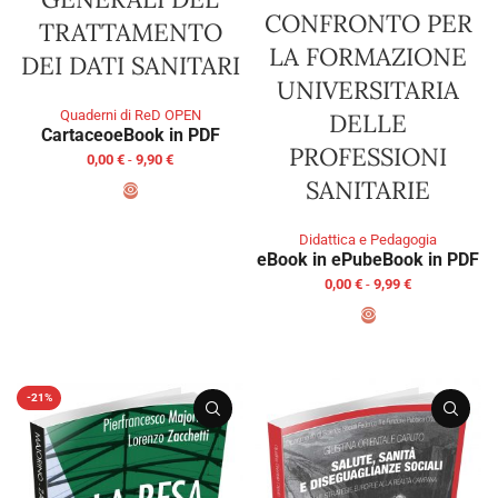
CONFRONTO PER
TRATTAMENTO
LA FORMAZIONE
DEI DATI SANITARI
UNIVERSITARIA
Quaderni di ReD OPEN
DELLE
Cartaceo
eBook in PDF
PROFESSIONI
0,00
€
-
9,90
€
SANITARIE
SCEGLI
Didattica e Pedagogia
eBook in ePub
eBook in PDF
0,00
€
-
9,99
€
SCEGLI
-21%