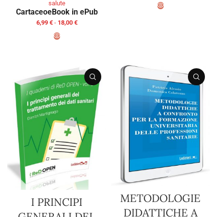
salute
Cartaceo
eBook in ePub
SCEGLI
6,99
€
-
18,00
€
SCEGLI
METODOLOGIE
I PRINCIPI
DIDATTICHE A
GENERALI DEL