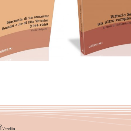
Cartaceo
eBook in eP
eBook in PDF
artaceo
eBook in ePub
0,00
€
28,00
€
eBook in PDF
0,00
€
32,00
€
Scegli
Scegli
o
di Vendita