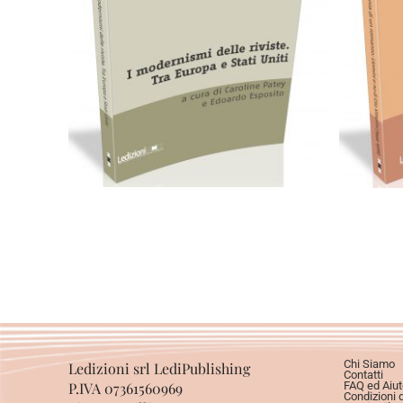
Cartaceo
eBook in PDF
0,00
€
28,00
€
C
Scegli
Chi Siamo
Ledizioni srl LediPublishing
Contatti
P.IVA 07361560969
FAQ ed Aiut
Condizioni 