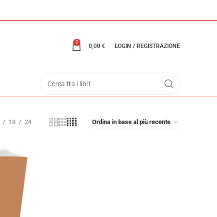
0
0,00
€
LOGIN / REGISTRAZIONE
18
24