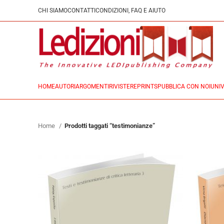
CHI SIAMO
CONTATTI
CONDIZIONI, FAQ E AIUTO
HOME
AUTORI
ARGOMENTI
RIVISTE
REPRINTS
PUBBLICA CON NOI
UNIV
Home
Prodotti taggati “testimonianze”