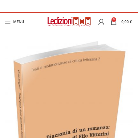
0
MENU
0,00
€