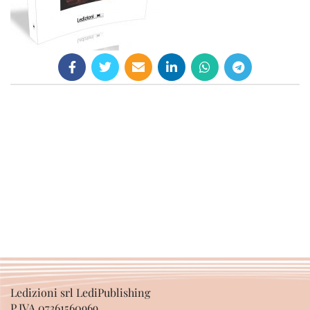
Ledizioni srl LediPublishing
P.IVA 07361560969