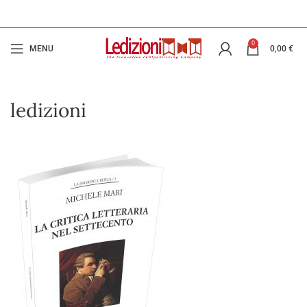
0
MENU
0,00
€
ledizioni