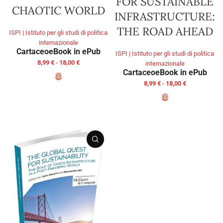
FOR SUSTAINABLE
CHAOTIC WORLD
INFRASTRUCTURE:
THE ROAD AHEAD
ISPI | Istituto per gli studi di politica
internazionale
Cartaceo
eBook in ePub
ISPI | Istituto per gli studi di politica
8,99
€
-
18,00
€
internazionale
Cartaceo
eBook in ePub
8,99
€
-
18,00
€
SCEGLI
SCEGLI