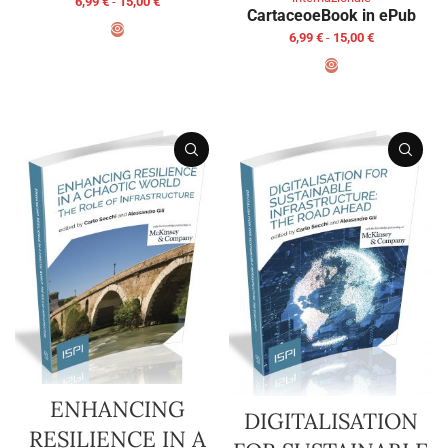
6,99
€
-
15,00
€
Cartaceo
eBook in ePub
6,99
€
-
15,00
€
SCEGLI
SCEGLI
ENHANCING
DIGITALISATION
RESILIENCE IN A