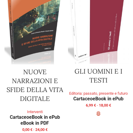
GLI UOMINI E I
NUOVE
TESTI
NARRAZIONI E
SFIDE DELLA VITA
Editoria: passato, presente e futuro
DIGITALE
Cartaceo
eBook in ePub
6,99
€
-
18,00
€
Interventi
Cartaceo
eBook in ePub
SCEGLI
eBook in PDF
0,00
€
-
24,00
€