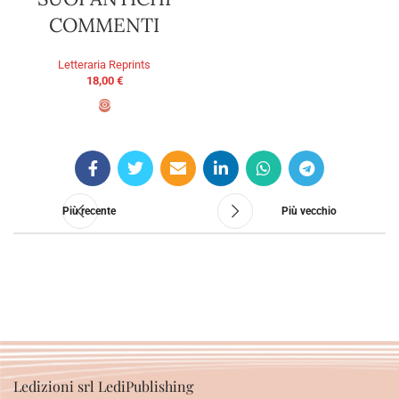
COMMENTI
Letteraria Reprints
18,00
€
AGGIUNGI AL CARRELLO
Più recente
Più vecchio
Ledizioni srl LediPublishing