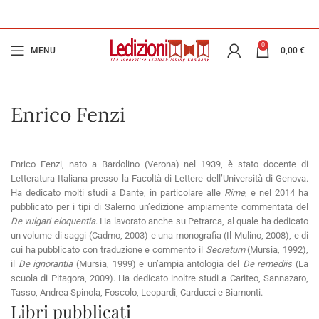
0
MENU
0,00
€
Enrico Fenzi
Enrico Fenzi, nato a Bardolino (Verona) nel 1939, è stato docente di
Letteratura Italiana presso la Facoltà di Lettere dell’Università di Genova.
Ha dedicato molti studi a Dante, in particolare alle
Rime
, e nel 2014 ha
pubblicato per i tipi di Salerno un’edizione ampiamente commentata del
De vulgari eloquentia
. Ha lavorato anche su Petrarca, al quale ha dedicato
un volume di saggi (Cadmo, 2003) e una monografia (Il Mulino, 2008), e di
cui ha pubblicato con traduzione e commento il
Secretum
(Mursia, 1992),
il
De ignorantia
(Mursia, 1999) e un’ampia antologia del
De remediis
(La
scuola di Pitagora, 2009). Ha dedicato inoltre studi a Cariteo, Sannazaro,
Tasso, Andrea Spinola, Foscolo, Leopardi, Carducci e Biamonti.
Libri pubblicati