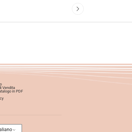
o
di Vendita
atalogo in PDF
icy
aliano