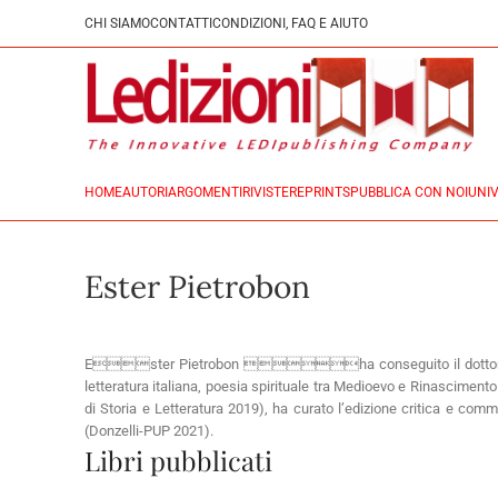
CHI SIAMO
CONTATTI
CONDIZIONI, FAQ E AIUTO
HOME
AUTORI
ARGOMENTI
RIVISTE
REPRINTS
PUBBLICA CON NOI
UNIV
Ester Pietrobon
Ester Pietrobon ha conseguito il dottorato in Scie
letteratura italiana, poesia spirituale tra Medioevo e Rinascimento
di Storia e Letteratura 2019), ha curato l’edizione critica e com
(Donzelli-PUP 2021).
Libri pubblicati