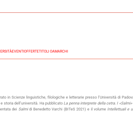
ERSITÀ
EVENTI
OFFERTE
TITOLI OA
MARCHI
nze linguistiche, filologiche e letterarie presso l’Università di Padova, 
 e storia dell’università. Ha pubblicato
La penna interprete della cetra. I «Salmi»
mentata dei
Salmi
di Benedetto Varchi (BITeS 2021) e il volume
Intellettuali e