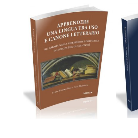
Cartaceo
eBook in ePub
8,99
€
19,90
€
Scegli