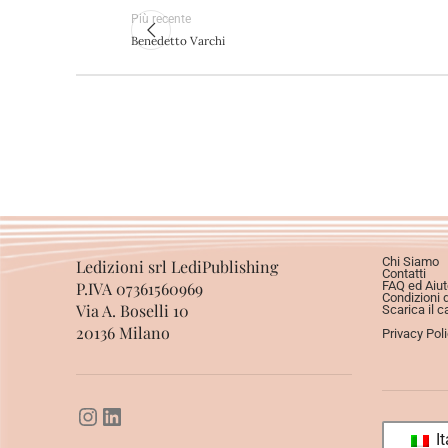
Più recente
Benedetto Varchi
Chi Siamo
Ledizioni srl LediPublishing
Contatti
P.IVA 07361560969
FAQ ed Aiut
Condizioni 
Via A. Boselli 10
Scarica il c
20136 Milano
Privacy Pol
It