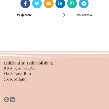
Più recente
Più vecchio
Ledizioni srl LediPublishing
P.IVA 07361560969
Via A. Boselli 10
20136 Milano