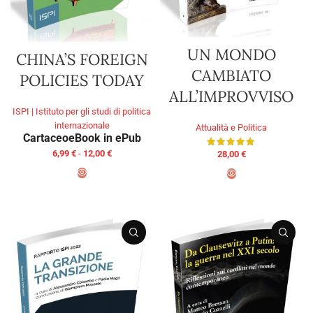
UN MONDO
CHINA’S FOREIGN
CAMBIATO
POLICIES TODAY
ALL’IMPROVVISO
ISPI | Istituto per gli studi di politica
internazionale
Attualità e Politica
Cartaceo
eBook in ePub
6,99
€
-
12,00
€
28,00
€
SCEGLI
AGGIUNGI AL CARRELLO