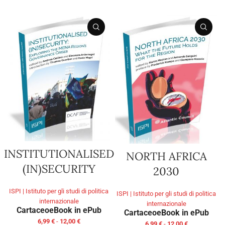
INSTITUTIONALISED
NORTH AFRICA
(IN)SECURITY
2030
ISPI | Istituto per gli studi di politica
ISPI | Istituto per gli studi di politica
internazionale
internazionale
Cartaceo
eBook in ePub
Cartaceo
eBook in ePub
6,99
€
-
12,00
€
6,99
€
-
12,00
€