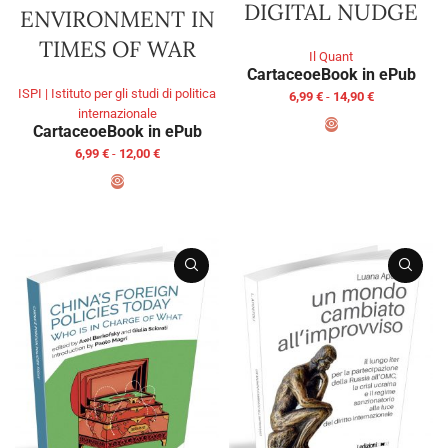
DIGITAL NUDGE
ENVIRONMENT IN
TIMES OF WAR
Il Quant
Cartaceo
eBook in ePub
ISPI | Istituto per gli studi di politica
6,99
€
-
14,90
€
internazionale
Cartaceo
eBook in ePub
6,99
€
-
12,00
€
SCEGLI
SCEGLI