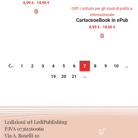
6,99
€
-
14,90
€
ISPI | Istituto per gli studi di politica
internazionale
Cartaceo
eBook in ePub
SCEGLI
8,99
€
-
18,00
€
SCEGLI
←
1
2
3
4
5
6
7
8
9
10
…
19
20
21
→
Ledizioni srl LediPublishing
P.IVA 07361560969
Via A. Boselli 10