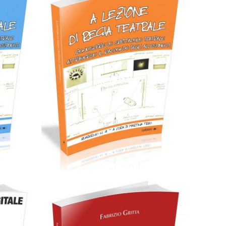
ub
Cartaceo
eBook in ePub
6,99
€
12,90
€
Scegli