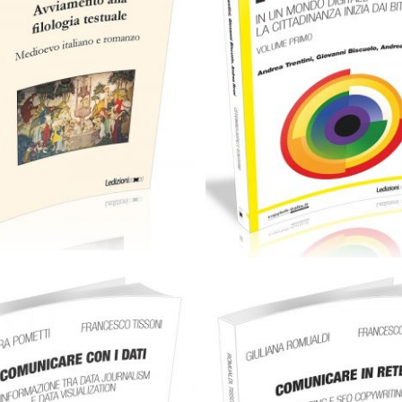
Cartaceo
eBook in PD
29,90
€
0,00
€
18,00
€
Aggiungi al carrello
Scegli