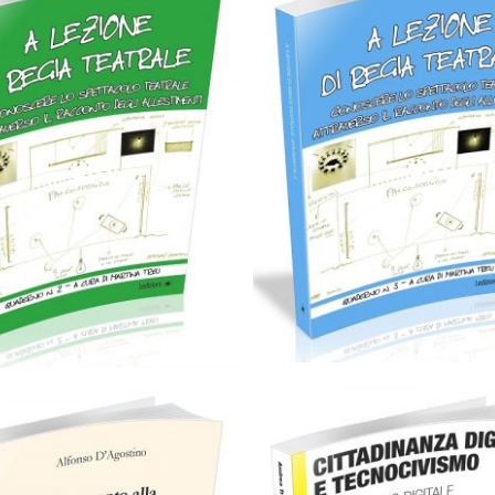
Cartaceo
eBook in eP
artaceo
eBook in ePub
6,99
€
12,90
€
6,99
€
12,90
€
Scegli
Scegli