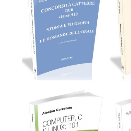
Cartaceo
eBook in PDF
0,00
€
19,90
€
Scegli