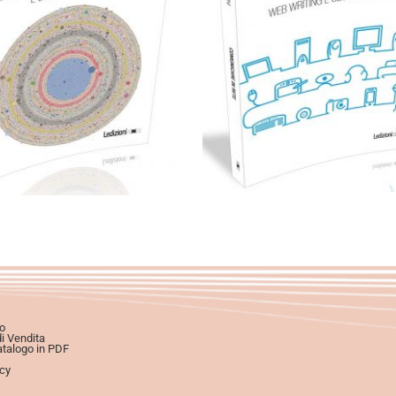
19,90
€
19,90
€
Aggiungi al carrello
Aggiungi al carrello
o
di Vendita
atalogo in PDF
icy