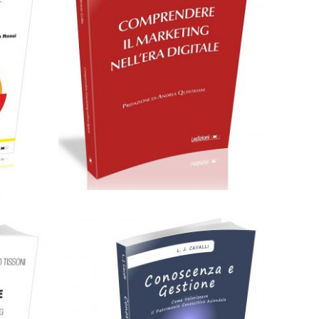
Cartaceo
eBook in ePub
F
7,99
€
16,90
€
Scegli