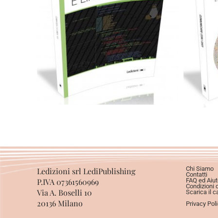
Cartaceo
eBook in PDF
0,00
€
24,00
€
Scegli
Chi Siamo
Ledizioni srl LediPublishing
Contatti
P.IVA 07361560969
FAQ ed Aiut
Condizioni 
Via A. Boselli 10
Scarica il c
20136 Milano
Privacy Pol