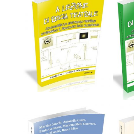
Cartaceo
eBook in ePub
C
6,99
€
12,90
€
Scegli