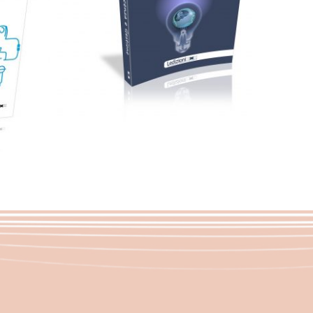
Cartaceo
eBook in ePub
11,99
€
28,00
€
Scegli