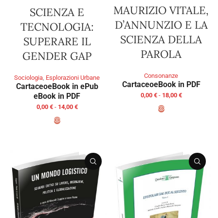
MAURIZIO VITALE,
SCIENZA E
D’ANNUNZIO E LA
TECNOLOGIA:
SCIENZA DELLA
SUPERARE IL
PAROLA
GENDER GAP
Consonanze
Sociologia
,
Esplorazioni Urbane
Cartaceo
eBook in PDF
Cartaceo
eBook in ePub
0,00
€
-
18,00
€
eBook in PDF
0,00
€
-
14,00
€
SCEGLI
SCEGLI