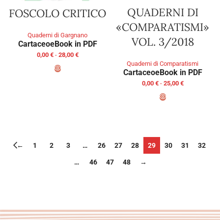
QUADERNI DI
FOSCOLO CRITICO
«COMPARATISMI»
Quaderni di Gargnano
VOL. 3/2018
Cartaceo
eBook in PDF
0,00
€
-
28,00
€
Quaderni di Comparatismi
Cartaceo
eBook in PDF
SCEGLI
0,00
€
-
25,00
€
SCEGLI
←
1
2
3
…
26
27
28
29
30
31
32
…
46
47
48
→