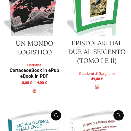
EPISTOLARI DAL
UN MONDO
DUE AL SEICENTO
LOGISTICO
(TOMO I E II)
Hórisma
Cartaceo
eBook in ePub
Quaderni di Gargnano
eBook in PDF
49,00
€
0,00
€
-
14,00
€
AGGIUNGI AL CARRELLO
SCEGLI