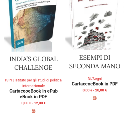
ESEMPI DI
INDIA’S GLOBAL
SECONDA MANO
CHALLENGE
Di/Segni
ISPI | Istituto per gli studi di politica
Cartaceo
eBook in PDF
internazionale
0,00
€
-
28,00
€
Cartaceo
eBook in ePub
eBook in PDF
0,00
€
-
12,00
€
SCEGLI
SCEGLI