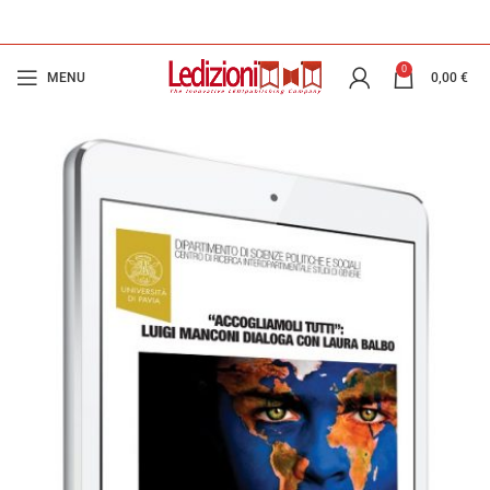
0
MENU
0,00
€