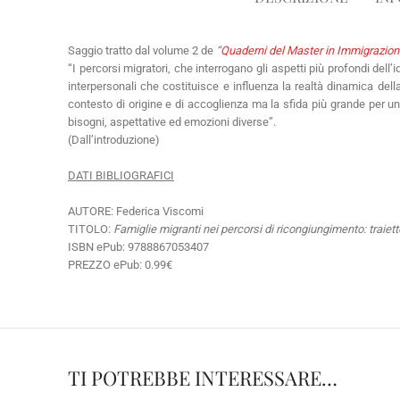
Saggio tratto dal volume 2 de
“
Quaderni del Master in Immigrazione,
“I percorsi migratori, che interrogano gli aspetti più profondi dell
interpersonali che costituisce e influenza la realtà dinamica della
contesto di origine e di accoglienza ma la sfida più grande per u
bisogni, aspettative ed emozioni diverse”.
(Dall’introduzione)
DATI BIBLIOGRAFICI
AUTORE: Federica Viscomi
TITOLO:
Famiglie migranti nei percorsi di ricongiungimento: traiett
ISBN ePub: 9788867053407
PREZZO ePub: 0.99€
TI POTREBBE INTERESSARE…