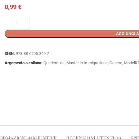
0,99
€
AGGIUNGI A
ISBN:
978-88-6705-340-7
Argomento o collana:
Quaderni del Master in Immigrazione, Genere, Modelli Fa
ORMAZIONI AGGIUNTIVE
RECENSIONI UTENTI (0)
SPE