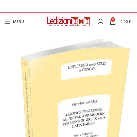
0
MENU
0,00
€