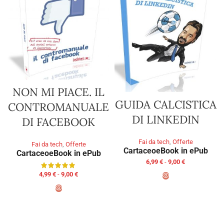
NON MI PIACE. IL
GUIDA CALCISTICA
CONTROMANUALE
DI LINKEDIN
DI FACEBOOK
Fai da tech
,
Offerte
Fai da tech
,
Offerte
Cartaceo
eBook in ePub
Cartaceo
eBook in ePub
6,99
€
-
9,00
€
4,99
€
-
9,00
€
SCEGLI
SCEGLI