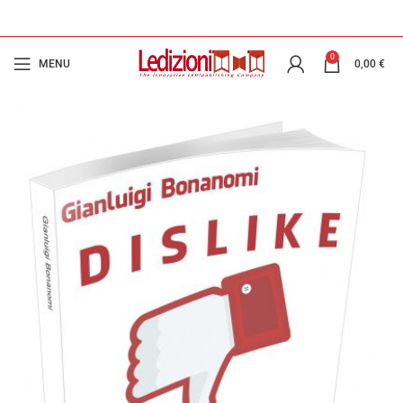
0
MENU
0,00
€