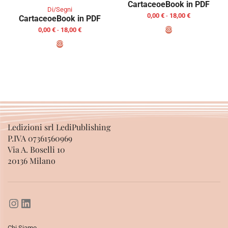
Cartaceo
eBook in PDF
Di/Segni
0,00
€
-
18,00
€
Cartaceo
eBook in PDF
0,00
€
-
18,00
€
SCEGLI
SCEGLI
Ledizioni srl LediPublishing
P.IVA 07361560969
Via A. Boselli 10
20136 Milano
Chi Siamo