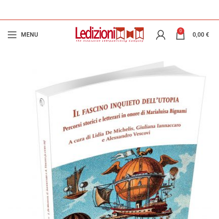
0
MENU
0,00
€