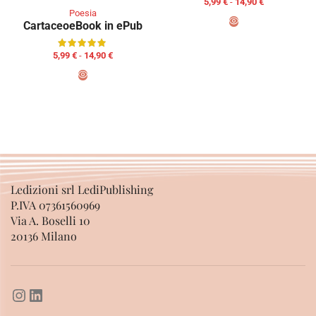
5,99
€
-
14,90
€
Poesia
Cartaceo
eBook in ePub
SCEGLI
5,99
€
-
14,90
€
SCEGLI
Ledizioni srl LediPublishing
P.IVA 07361560969
Via A. Boselli 10
20136 Milano