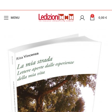
0
MENU
0,00
€