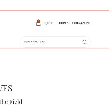
0
0,00
€
LOGIN / REGISTRAZIONE
VES
the Field