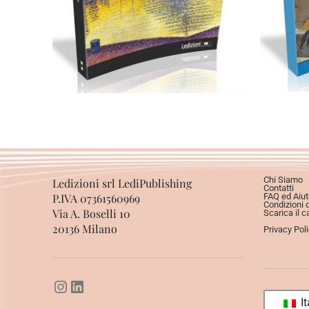
C
Scegli
Chi Siamo
Ledizioni srl LediPublishing
Contatti
P.IVA 07361560969
FAQ ed Aiut
Condizioni 
Via A. Boselli 10
Scarica il c
20136 Milano
Privacy Pol
It