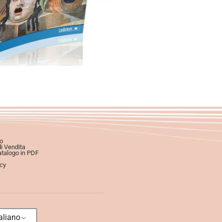
artaceo
eBook in ePub
eBook in PDF
0,00
€
18,00
€
Scegli
o
di Vendita
atalogo in PDF
icy
aliano