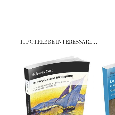
TI POTREBBE INTERESSARE…
Cartaceo
eBook in ePub
eBook in PDF
0,00
€
18,00
€