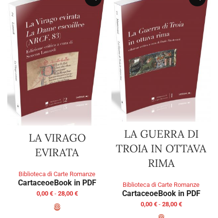
LA GUERRA DI
LA VIRAGO
TROIA IN OTTAVA
EVIRATA
RIMA
Biblioteca di Carte Romanze
Cartaceo
eBook in PDF
Biblioteca di Carte Romanze
Cartaceo
eBook in PDF
0,00
€
-
28,00
€
0,00
€
-
28,00
€