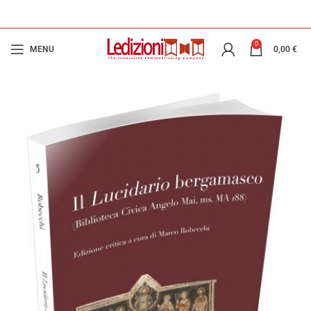
0
MENU
0,00
€