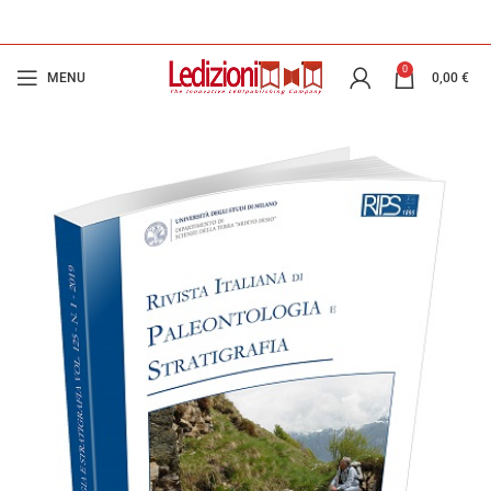
0
MENU
0,00
€