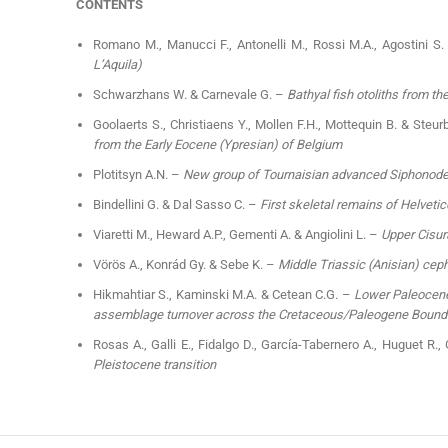
CONTENTS
Romano M., Manucci F., Antonelli M., Rossi M.A., Agostini S
L’Aquila)
Schwarzhans W. & Carnevale G. –
Bathyal fish otoliths from th
Goolaerts S., Christiaens Y., Mollen F.H., Mottequin B. & Steu
from the Early Eocene (Ypresian) of Belgium
Plotitsyn A.N. –
New group of Tournaisian advanced Siphonode
Bindellini G. & Dal Sasso C. –
First skeletal remains of Helveti
Viaretti M., Heward A.P., Gementi A. & Angiolini L. –
Upper Cisur
Vörös A., Konrád Gy. & Sebe K. –
Middle Triassic (Anisian) ce
Hikmahtiar S., Kaminski M.A. & Cetean C.G. –
Lower Paleocene 
assemblage turnover across the Cretaceous/Paleogene Bound
Rosas A., Galli E., Fidalgo D., García-Tabernero A., Huguet R.,
Pleistocene transition