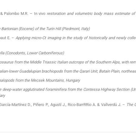
. & Palombo M.R. – In vivo
restoration and volumetric body mass estimate o
e Bartonian (Eocene) of the Turin Hill (Piedmont, Italy)
rbaut E. –
Applying micro-Ct imaging in the study of historically and newly col
lla (Conodonts, Lower Carboniferous)
cosaurus from the Middle Triassic Italian outcrops of the Southern Alps, with re
alian-lower Guadalupian brachiopods from the Qarari Unit, Batain Plain, northe
phalopods from the Mecsek Mountains, Hungary
deep-water agglutinated foraminifera from the Contessa Highway Section (Umbri
ary
 García-Martínez D., Piñero P., Agustí J., Rico-BarrRRio A. & Vallverdú J. –
The Q