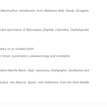
f Mammuthus meridionalis from Madonna della Strada (Scoppito,
lected specimens of Belosaepia (Sepiida, Coleoidea, Cephalopoda)
marks on an isolated tooth
ast Oman: systematics, palaeoecology and correlation
a-Marche Basin, Italy): taxonomy, stratigraphic distribution and
uibas site (Murcia, Spain): new herbivores from the Early-Middle