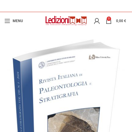
0
MENU
0,00
€