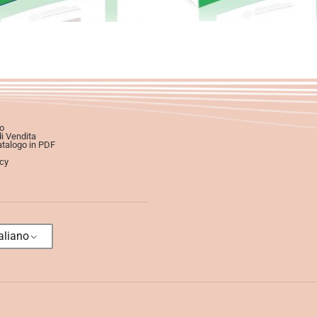
o
di Vendita
atalogo in PDF
icy
aliano