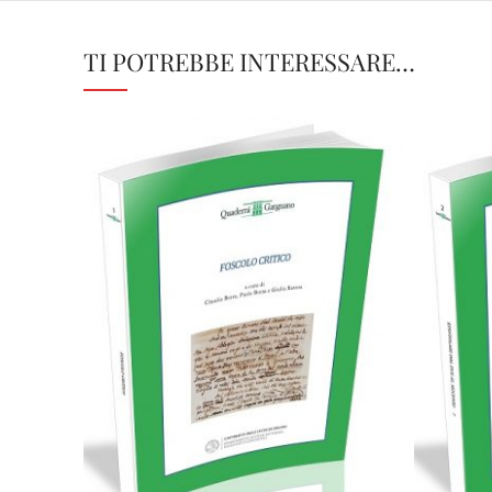
TI POTREBBE INTERESSARE…
Cartaceo
eBook in PDF
0,00
€
28,00
€
Scegli