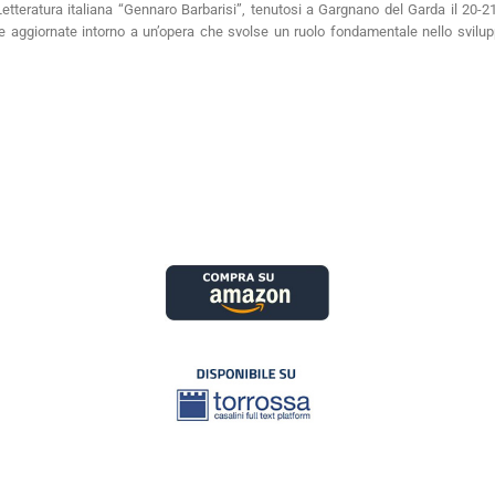
Letteratura italiana “Gennaro Barbarisi”, tenutosi a Gargnano del Garda il 20-21
ti e aggiornate intorno a un’opera che svolse un ruolo fondamentale nello svilu