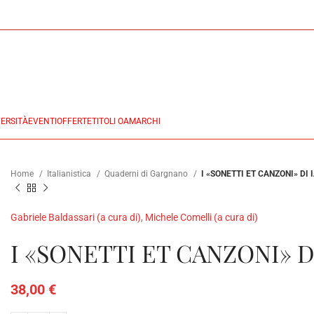
ERSITÀ
EVENTI
OFFERTE
TITOLI OA
MARCHI
Home
Italianistica
Quaderni di Gargnano
I «SONETTI ET CANZONI» D
Gabriele Baldassari (a cura di)
,
Michele Comelli (a cura di)
I «SONETTI ET CANZONI» 
38,00
€