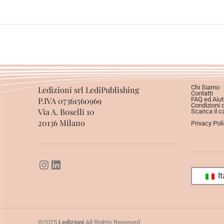
Chi Siamo
Ledizioni srl LediPublishing
Contatti
P.IVA 07361560969
FAQ ed Aiut
Condizioni 
Via A. Boselli 10
Scarica il c
20136 Milano
Privacy Pol
It
©2025
Ledizioni
All Rights Reserved.