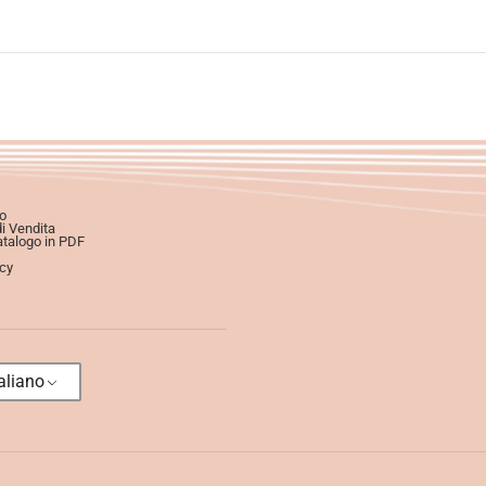
o
di Vendita
atalogo in PDF
icy
aliano