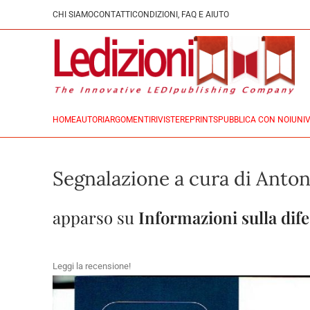
CHI SIAMO
CONTATTI
CONDIZIONI, FAQ E AIUTO
HOME
AUTORI
ARGOMENTI
RIVISTE
REPRINTS
PUBBLICA CON NOI
UNIV
Segnalazione a cura di Anto
apparso su
Informazioni sulla dif
Leggi la recensione!