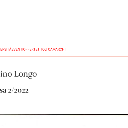
ERSITÀ
EVENTI
OFFERTE
TITOLI OA
MARCHI
nino Longo
esa 2/2022