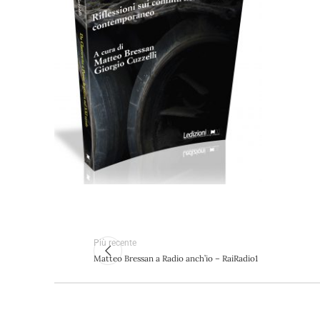
Cartaceo
eBook in ePub
8,99
€
19,90
€
Scegli
Più recente
Matteo Bressan a Radio anch’io – RaiRadio1