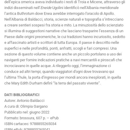
dell’epica omerica aveva individuato i resti di Troia e Micene, attraverso gli
indizi disseminati nell’
Eneide
Ugolini identificò nell’Albania meridionale
l’antica Buthrotum dove Enea avrebbe interrogato l’oracolo di Apollo.
Nell’Albania di Baldacci, storia, scienze naturali e topografia s’intrecciano
a creare sentieri sospesi fra storia e mito. La minuziosità dello scienziato
si illumina di suggestioni narrative che lasciano trasparire l’essenza di un
Paese dalle origini preomeriche, le cui tradizioni hanno incuriosito, sedotto
e affascinato artisti e scrittori di tutta Europa. Il paese è descritto nelle
superfici e nelle profondità, ponti, anfratti, scogli e fari compresi. Una
sezione di questo volume contiene anche un piccolo portolano a uso dei
naviganti per fornire indicazioni pratiche a navi mercantili e piroscafi che
incrociavano in quelle acque. A rileggerlo oggi, l’immaginazione ci
conduce ad altri tempi, quando viaggiatori d’ogni dove trovavano qui
l’ultima Thule, la porta d’ingresso per mondi ancora inesplorati, in quella
che Mary Edith Durham definì “la terra del passato vivente”.
DATI BIBLIOGRAFICI
Autore: Antonio Baldacci
A cura di: Olimpia Gargano
Pubblicato nel: giugno 2022
Formato: brossura, 607 p. – ePub
ISBN cartaceo: 9788855265034
ISBN ePub: 9788855265041