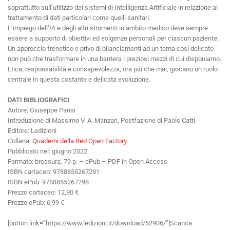
soprattutto sull’utilizzo dei sistemi di Intelligenza Artificiale in relazione al
trattamento di dati particolari come quelli sanitari.
L’impiego dell’IA e degli altri strumenti in ambito medico deve sempre
essere a supporto di obiettivi ed esigenze personali per ciascun paziente.
Un approccio frenetico e privo di bilanciamenti ad un tema così delicato
non può che trasformare in una barriera i preziosi mezzi di cui disponiamo.
Etica, responsabilità e consapevolezza, ora più che mai, giocano un ruolo
centrale in questa costante e delicata evoluzione.
DATI BIBLIOGRAFICI
Autore: Giuseppe Parisi
Introduzione di Massimo V. A. Manzari, Postfazione di Paolo Catti
Editore: Ledizioni
Collana:
Quaderni della Red Open Factory
Pubblicato nel: giugno 2022
Formato: brossura, 79 p. – ePub – PDF in Open Access
ISBN cartaceo: 9788855267281
ISBN ePub: 9788855267298
Prezzo cartaceo: 12,90 €
Prezzo ePub: 6,99 €
[button link=”https://www.ledizioni.it/download/52906/”]Scarica