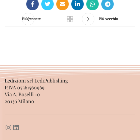
Più recente
Più vecchio
Ledizioni srl LediPublishing
P.IVA 07361560969
Via A. Boselli 10
20136 Milano