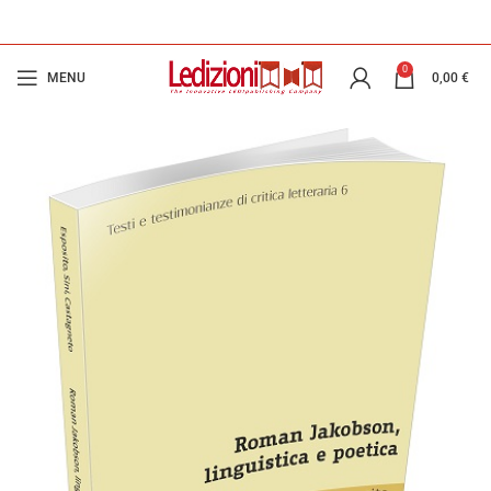
0
MENU
0,00
€