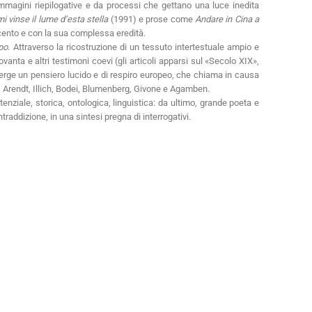
 immagini riepilogative e da processi che gettano una luce inedita
i vinse il lume d’esta stella
(1991) e prose come
Andare in Cina a
ecento e con la sua complessa eredità.
po
. Attraverso la ricostruzione di un tessuto intertestuale ampio e
anta e altri testimoni coevi (gli articoli apparsi sul «Secolo XIX»,
emerge un pensiero lucido e di respiro europeo, che chiama in causa
t, Arendt, Illich, Bodei, Blumenberg, Givone e Agamben.
tenziale, storica, ontologica, linguistica: da ultimo, grande poeta e
raddizione, in una sintesi pregna di interrogativi.