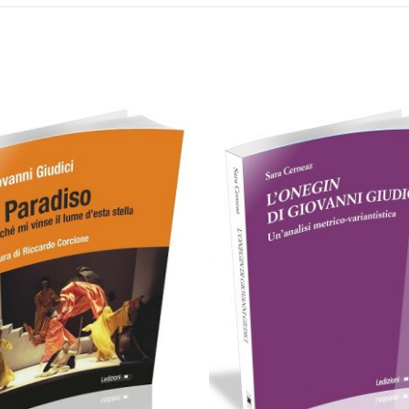
Cartaceo
eBook in PD
0,00
€
22,00
€
18,00
€
Scegli
Aggiungi al carrello