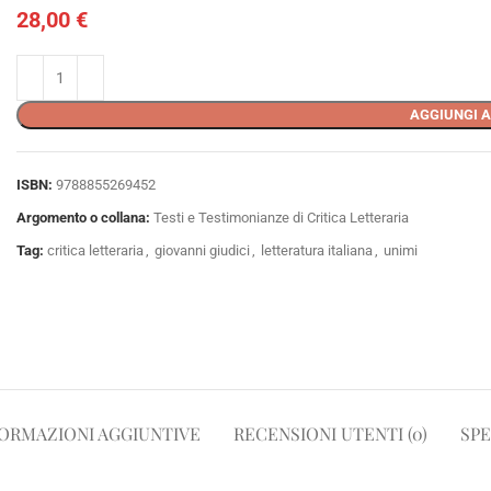
28,00
€
AGGIUNGI A
ISBN:
9788855269452
Argomento o collana:
Testi e Testimonianze di Critica Letteraria
Tag:
critica letteraria
,
giovanni giudici
,
letteratura italiana
,
unimi
ORMAZIONI AGGIUNTIVE
RECENSIONI UTENTI (0)
SPE