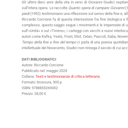
Gli ultimi dieci anni della vita in versi di Giovanni Giudici osp
sull’intera opera. Le raccolte
Quanto spera di campare Giovanni
(1
piedi
(1992) testimoniano una riflessione sul senso della fine e, al
Riccardo Corcione fa di questa intersezione fra fine biologica e 
complesso, questo saggio segue i movimenti e le impennate di un “pe
sull’«Unità» e sul «Tirreno», i carteggi con vecchi e nuovi interl
autori come Kafka, Yeats, Frost, Eliot, Celan, Pascoli, Saba, Noven
Tempo della fine e fine del tempo
ci parla di una poesia quotidiana
intellettuale del Novecento, Giudici non rinnega il secolo di cui acc
DATI BIBLIOGRAFICI
Autore: Riccardo Corcione
Pubblicato nel: maggio 2023
Collana:
Testi e testimonianze di critica letteraria
Formato: brossura, 305 p.
ISBN: 9788855269452
Prezzo: 28,00 €