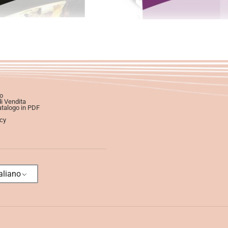
o
di Vendita
atalogo in PDF
icy
aliano