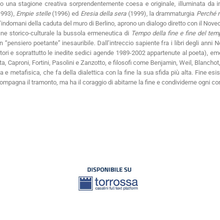
itano una stagione creativa sorprendentemente coesa e originale, illuminata da
993),
Empie stelle
(1996) ed
Eresia della sera
(1999), la drammaturgia
Perché m
l’indomani della caduta del muro di Berlino, aprono un dialogo diretto con il Nov
fine storico-culturale la bussola ermeneutica di
Tempo della fine e fine del tem
nsiero poetante” inesauribile. Dall’intreccio sapiente fra i libri degli anni Nov
ocutori e soprattutto le inedite sedici agende 1989-2002 appartenute al poeta), 
ta, Caproni, Fortini, Pasolini e Zanzotto, e filosofi come Benjamin, Weil, Blancho
 e metafisica, che fa della dialettica con la fine la sua sfida più alta. Fine esis
ompagna il tramonto, ma ha il coraggio di abitarne la fine e condividerne ogni cont